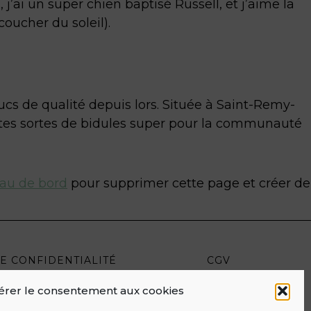
j’ai un super chien baptisé Russell, et j’aime la
coucher du soleil).
ucs de qualité depuis lors. Située à Saint-Remy-
tes sortes de bidules super pour la communauté
eau de bord
pour supprimer cette page et créer de
E CONFIDENTIALITÉ
CGV
érer le consentement aux cookies