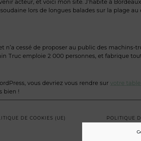
nir acteur, et voici mon site. J’habite à Bordeaux, 
 soudaine lors de longues balades sur la plage au 
 et n’a cessé de proposer au public des machins-tr
in Truc emploie 2 000 personnes, et fabrique tou
 WordPress, vous devriez vous rendre sur
votre tabl
 bien !
ITIQUE DE COOKIES (UE)
POLITIQUE D
G